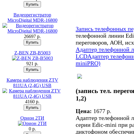
Видеорегистратор
MicroDigital MDR-16800
Запись телефонных пе
телефонной линии Edic
26697 p.
переговоров, АОН, исхо
Адаптер телефонной л
Z-BEN ZB-B5003
LCD
Адаптер телефонн
miniPRO)
921 p.
Камера наблюдения ZTV
811UA (2,4G) USB
(запись тел. перего
1,2)
4160 p.
Цена:
1677 p.
Адаптер телефонной л
Орион 2ТИ
серии Edic-mini при 
0 p.
диктофоном обеспечив