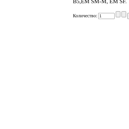
В5,ЕМ SM-M, EM SF.
Количество: