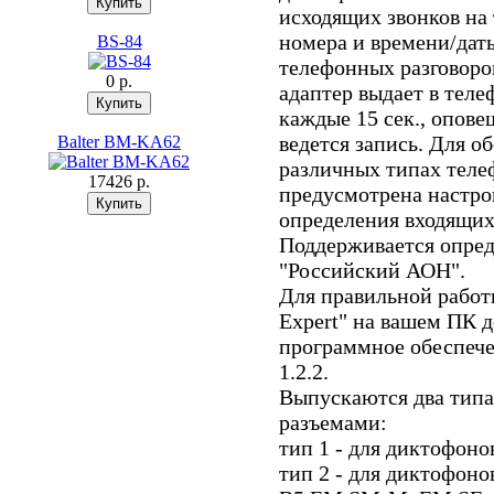
исходящих звонков на
номера и времени/даты
BS-84
телефонных разговоров
0 p.
адаптер выдает в тел
каждые 15 сек., опов
ведется запись. Для о
Balter BM-KA62
различных типах теле
17426 p.
предусмотрена настро
определения входящих
Поддерживается опред
"Российский АОН".
Для правильной работ
Expert" на вашем ПК 
программное обеспече
1.2.2.
Выпускаются два типа
разъемами:
тип 1 - для диктофон
тип 2 - для диктофо