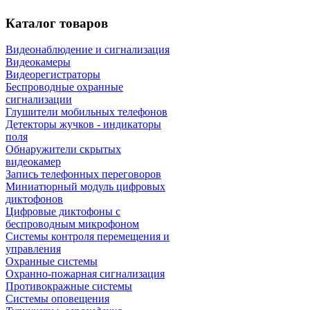
Каталог
товаров
Видеонаблюдение и сигнализация
Видеокамеры
Видеорегистраторы
Беспроводные охранные
сигнализации
Глушители мобильных телефонов
Детекторы жучков - индикаторы
поля
Обнаружители скрытых
видеокамер
Запись телефонных переговоров
Миниатюрный модуль цифровых
диктофонов
Цифровые диктофоны с
беспроводным микрофоном
Системы контроля перемещения и
управления
Охранные системы
Охранно-пожарная сигнализация
Противокражные системы
Системы оповещения