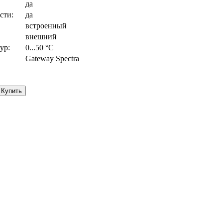
да
сти:
да
встроенный
внешний
ур:
0...50 °С
Gateway Spectra