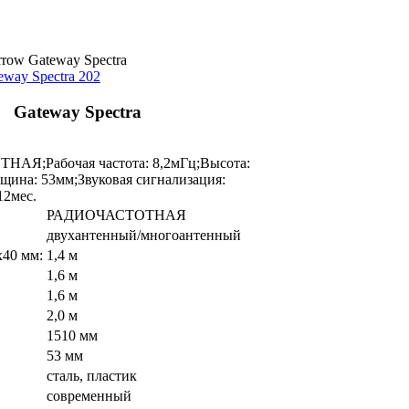
Gateway Spectra
eway Spectra 202
Gateway Spectra
АЯ;Рабочая частота: 8,2мГц;Высота:
ина: 53мм;Звуковая сигнализация:
12мес.
РАДИОЧАСТОТНАЯ
двухантенный/многоантенный
х40 мм:
1,4 м
1,6 м
1,6 м
2,0 м
1510 мм
53 мм
сталь, пластик
современный