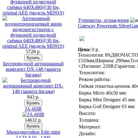
функцией подводной
съёмки 640X480@30 fps,
original AEE (модель MD91S)
Турникеты, ограждения
Gateway Powergate Silver
Gat
Цена:
0 p.
5728 p.
Технология: РАДИОЧАСТОТН
1510мм;Ширина: 290мм;Толщ
Беспроводной антикражный
+;Питание: 220В;Гарантия: 
комплект DX-148 (защита
Технология:
багажа)
Режим работы:
Гибкая этикетка-ценник 40
Бирка Micro 40x50 мм:
843 p.
Бирка Mini Designer 45 мм:
Бирка Golf Designer 63 мм:
JA-60IR
Высота:
14632 p.
Толщина:
Материал:
Минидиктофон Edic-mini
Дизайн:
LCD А10 - 1200