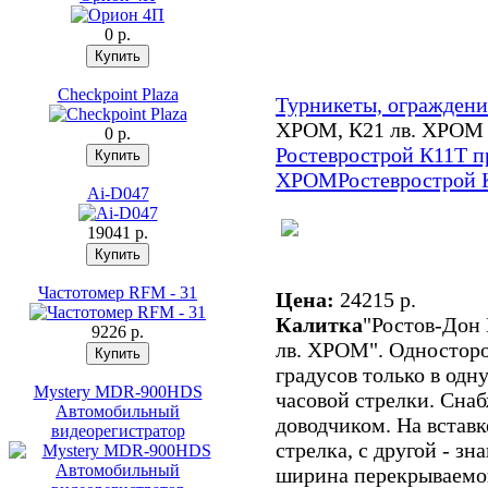
0 p.
Checkpoint Plaza
Турникеты, ограждени
ХРОМ, К21 лв. ХРОМ
0 p.
Ростеврострой К11Т п
ХРОМ
Ростеврострой К
Ai-D047
19041 p.
Частотомер RFM - 31
Цена:
24215 p.
Калитка
"Ростов-Дон
9226 p.
лв. ХРОМ". Односторо
градусов только в одну
Mystery MDR-900HDS
часовой стрелки. Сна
Автомобильный
доводчиком. На вставк
видеорегистратор
стрелка, с другой - з
ширина перекрываемог