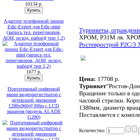
10134 p.
Адаптер телефонной линии
Edic-Expert для Еdic-mini
Турникеты, ограждени
(запись тел. переговоров,
ХРОМ, Р31М лв. ХР
АОН, исход. набор)( тип 1,2)
Ростеврострой Р2С/3
1677 p.
Цена:
17708 p.
Турникет
"Ростов-Дон
Портативный цифровой
Вращение только в одн
мини видеорегистратор с
часовой стрелки. Кор
детекцией движения
1280x960@30fps с LCD
1380мм, диаметр вращ
экраном (модель ALADE
Поставляется с компл
G200)
Количество: