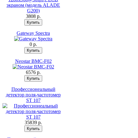
3808 p.
Gateway Spectra
0 p.
Neostar BMC-F02
6576 p.
Профессионеальный
детектор поля-частотомер
ST 107
35839 p.