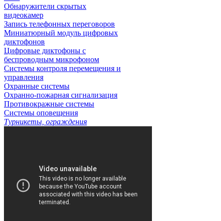
Обнаружители скрытых
видеокамер
Запись телефонных переговоров
Миниатюрный модуль цифровых
диктофонов
Цифровые диктофоны с
беспроводным микрофоном
Системы контроля перемещения и
управления
Охранные системы
Охранно-пожарная сигнализация
Противокражные системы
Системы оповещения
Турникеты, ограждения