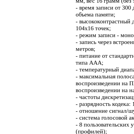
мм, вес 16 грамм (без
- время записи от 300 
объема памяти;
- высококонтрастный
104x16 точек;
- режим записи - моно
- запись через встрое
метров;
- питание от стандарт
типа ААА;
- температурный диапа
- максимальная полос
воспроизведении на П
воспроизведении на н
- частоты дискретизаци
- разрядность кодека: 
- отношение сигнал/шу
- система голосовой а
- 8 пользовательских 
(профилей);