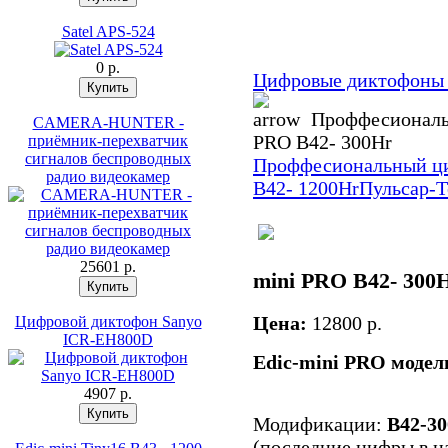
Satel APS-524
0 p.
Цифровые диктофоны 
Проффесиональн
CAMERA-HUNTER -
PRO B42- 300Hr
приёмник-перехватчик
сигналов беспроводных
Проффесиональный ци
радио видеокамер
B42- 1200Hr
Пульсар-Т
25601 p.
mini PRO B42- 300
Цена:
12800 p.
Цифровой диктофон Sanyo
ICR-EH800D
Edic-mini PRO модел
4907 p.
Модификации:
В42-30
(последние цифры в н