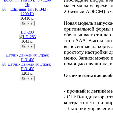
Edic-mini Tiny16 B43 - 1200
Hr
максимальное время за
2-битный ADPCM) в ча
16410 p.
Новая модель выпуска
оригинальной формы п
LD-283
обеспечивает стандар
типа ААА. Высококон
1643 p.
вынесенные на корпус
простоту настройки д
Датчик движения Страж
меню. Записи можно пр
П-314У
помощью наушника, вх
1203 p.
Отличительные особ
- прочный и легкий м
- OLED-индикатор, о
контрастностью и шир
- 3 кнопки управлени