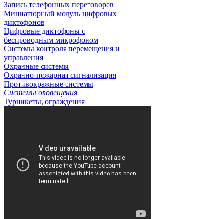
Запись телефонных переговоров
Миниатюрный модуль цифровых
диктофонов
Цифровые диктофоны с
беспроводным микрофоном
Системы контроля перемещения и
управления
Охранные системы
Охранно-пожарная сигнализация
Противокражные системы
Системы оповещения
Турникеты, ограждения