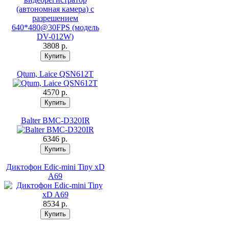
3808 p.
Qtum, Laice QSN612T
4570 p.
Balter BMC-D320IR
6346 p.
Диктофон Edic-mini Tiny xD
A69
8534 p.