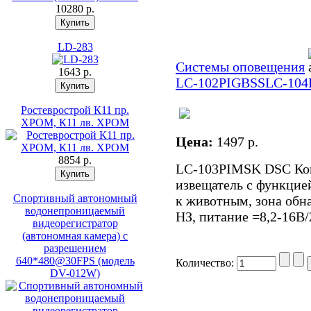
10280 p.
LD-283
Системы оповещения
1643 p.
LC-102PIGBSS
LC-10
Ростеврострой К11 пр.
ХРОМ, К11 лв. ХРОМ
Цена:
1497 p.
8854 p.
LC-103PIMSK DSC Ко
извещатель с функцие
Спортивный автономный
к животным, зона обна
водонепроницаемый
НЗ, питание =8,2-16В
видеорегистратор
(автономная камера) с
разрешением
640*480@30FPS (модель
Количество:
DV-012W)