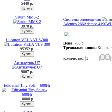
5440 p.
Saturn MMS-2
Системы оповещения
Ademco 266
Ademco 4190W
3978 p.
Lucatron VELA VLS-300
Цена:
708 p.
Тревожная кнопка
Кнопка 
95352 p.
Количество:
Антижучок U7
9067 p.
Edic-mini Tiny Solar - 600Hr
10000 p.