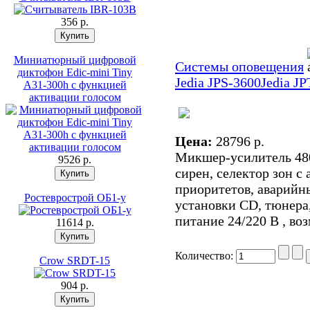
356 p.
Миниатюрный цифровой
Системы оповещения
диктофон Edic-mini Tiny
Jedia JPS-3600
Jedia JP
A31-300h с функцией
активации голосом
Цена:
28796 p.
Микшер-усилитель 480 
9526 p.
сирен, селектор зон с
приоритетов, аварийн
Ростеврострой ОБ1-у
установки CD, тюнера,
питание 24/220 В , во
11614 p.
Количество:
Crow SRDT-15
904 p.