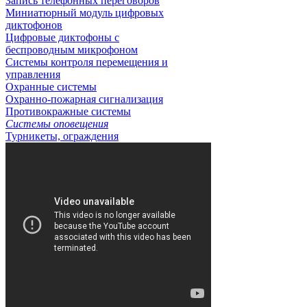
Запись телефонных переговоров
Миниатюрный модуль цифровых
диктофонов
Цифровые диктофоны с
беспроводным микрофоном
Системы контроля перемещения и
управления
Охранные системы
Охранно-пожарная сигнализация
Противокражные системы
Системы оповещения
Турникеты, ограждения