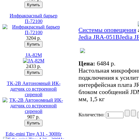
Инфракрасный барьер
П-72100
Системы оповещения
Jedia JRA-051B
Jedia J
3204 p.
JA-82M
Цена:
6484 p.
2433 p.
Настольная микрофонна
подключения к усилит
TK-2B Автономный ИК-
интерфейсная плата J
датчик со встроенной
блоком сообщений JDM
сиреной
мм, 1,5 кг
Количество:
907 p.
Edic-mini Tiny A31 - 300Hr