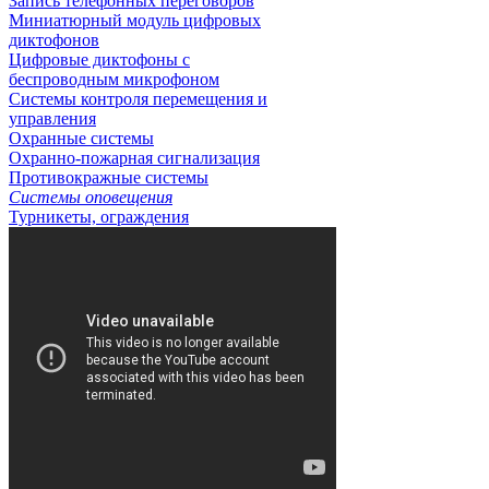
Запись телефонных переговоров
Миниатюрный модуль цифровых
диктофонов
Цифровые диктофоны с
беспроводным микрофоном
Системы контроля перемещения и
управления
Охранные системы
Охранно-пожарная сигнализация
Противокражные системы
Системы оповещения
Турникеты, ограждения