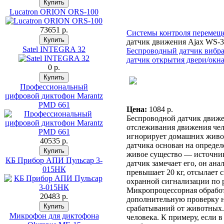
Lucatron ORION ORS-100
73651 p.
Системы контроля перемещ
датчик движения Ajax WS-
Satel INTEGRA 32
Беспроводный датчик вибр
датчик открытия двери/окн
0 p.
Профессиональный
цифровой диктофон Marantz
PMD 661
Цена:
1084 p.
Беспроводной датчик движе
отслеживания движения чел
игнорирует домашних живот
40535 p.
датчика основан на опреде
живое существо — источник
КБ Прибор АПИ Пульсар 3-
датчик замечает его, он анал
015НК
превышает 20 кг, отсылает 
охранной сигнализации по р
Микропроцессорная обработ
20483 p.
дополнительную проверку н
срабатываний от животных.
Микрофон для диктофона
человека. К примеру, если 