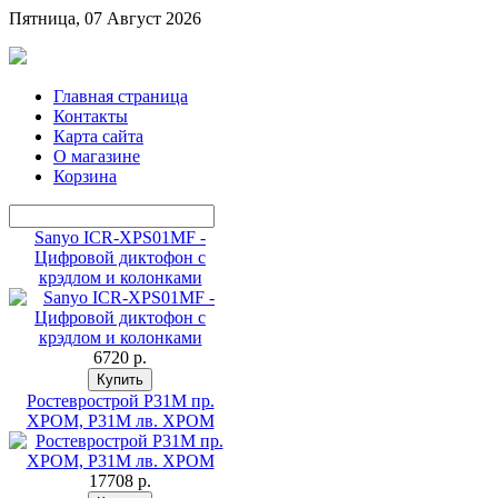
Пятница, 07 Август 2026
Главная страница
Контакты
Карта сайта
О магазине
Корзина
Sanyo ICR-XPS01MF -
Цифровой диктофон с
крэдлом и колонками
6720 p.
Ростеврострой Р31М пр.
ХРОМ, Р31М лв. ХРОМ
17708 p.