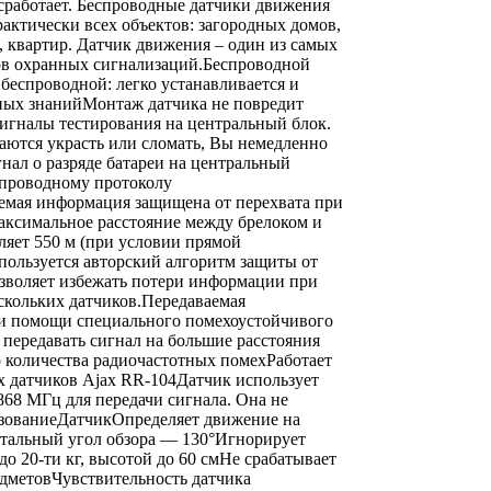
 сработает. Беспроводные датчики движения
актически всех объектов: загородных домов,
в, квартир. Датчик движения – один из самых
ов охранных сигнализаций.Беспроводной
беспроводной: легко устанавливается и
ьных знанийМонтаж датчика не повредит
сигналы тестирования на центральный блок.
аются украсть или сломать, Вы немедленно
гнал о разряде батареи на центральный
спроводному протоколу
я информация защищена от перехвата при
ксимальное расстояние между брелоком и
ляет 550 м (при условии прямой
пользуется авторский алгоритм защиты от
озволяет избежать потери информации при
скольких датчиков.Передаваемая
и помощи специального помехоустойчивого
 передавать сигнал на большие расстояния
 количества радиочастотных помехРаботает
 датчиков Ajax RR-104Датчик использует
868 МГц для передачи сигнала. Она не
ьзованиеДатчикОпределяет движение на
онтальный угол обзора — 130°Игнорирует
 20-ти кг, высотой до 60 смНе срабатывает
дметовЧувствительность датчика