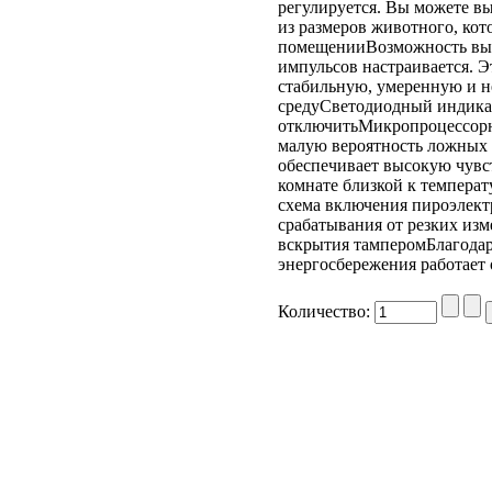
регулируется. Вы можете в
из размеров животного, кот
помещенииВозможность выб
импульсов настраивается. Э
стабильную, умеренную и 
средуСветодиодный индика
отключитьМикропроцессорна
малую вероятность ложных
обеспечивает высокую чувс
комнате близкой к темпера
схема включения пироэлект
срабатывания от резких из
вскрытия тамперомБлагодар
энергосбережения работает 
Количество: