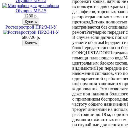
Olympus ME-15
пробежит кошка, датчик не
используются для охраны пр
дач, офисов, торговых зало
1280 p.
распространенных элемент
протоколДатчик полностью 
Ростеврострой ПР2/3-Н-У
настраивается без специал
ремонтРегулярно передает 
680726 p.
В случае если датчик попыт
узнаете об этомПередает си
блокПередает сигнал по бе
CONQUISTADORПередаваема
помощи плавающего кодаМа
центральным блоком состав
видимости)При передаче ис
наложения сигналов, что п
одновременной сработке не
информация защищается пр
кодирования. Это позволяет
даже при наличии большого
с приемником беспроводных
частоту общего назначения 
требует лицензии на испол
расстоянии до 18 м, гориз
домашних животных весом до
на случайные движения пре