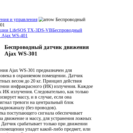
ения и управления
Беспроводный
301
ации LifeSOS TX-3DS-VB
Беспроводный
а Ajax WS-401
Беспроводный датчик движения
Ajax WS-301
ния Ajax WS-301 предназначен для
овека в охраняемом помещении. Датчик
ных весом до 20 кг. Принцип действия
лении инфракрасного (ИК) излучения. Каждое
 ИК излучения. Следовательно, как только
изирует массу, и в случае, если она
сигнал тревоги на центральный блок
адиоканалу (без проводов).
ка поступающего сигнала обеспечивает
а движение и массу, для устранения ложных
 Датчик срабатывает только при движении
в помещении упадет какой-либо предмет, или