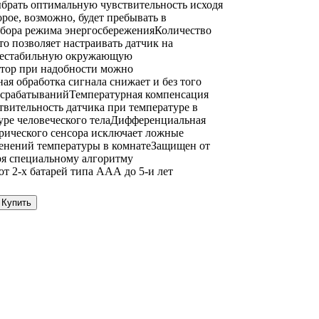
ыбрать оптимальную чувствительность исходя
орое, возможно, будет пребывать в
ора режима энергосбереженияКоличество
то позволяет настраивать датчик на
нестабильную окружающую
тор при надобности можно
я обработка сигнала снижает и без того
 срабатыванийТемпературная компенсация
твительность датчика при температуре в
туре человеческого телаДифференциальная
рического сенсора исключает ложные
менений температуры в комнатеЗащищен от
я специальному алгоритму
от 2-х батарей типа ААА до 5-и лет