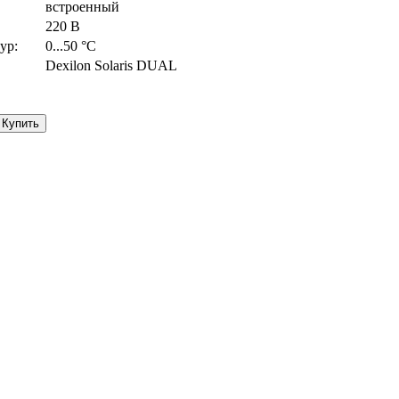
встроенный
220 В
ур:
0...50 °С
Dexilon Solaris DUAL