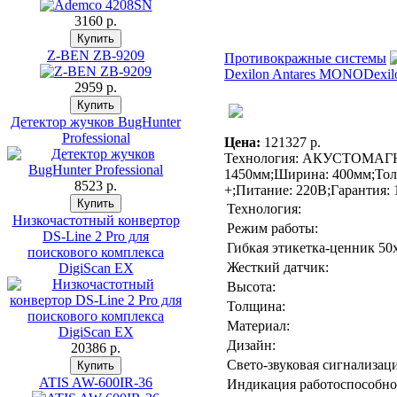
3160 p.
Z-BEN ZB-9209
Противокражные системы
Dexilon Antares MONO
Dexil
2959 p.
Детектор жучков BugHunter
Professional
Цена:
121327 p.
Технология: АКУСТОМАГНИ
1450мм;Ширина: 400мм;Толщ
8523 p.
+;Питание: 220В;Гарантия: 
Технология:
Низкочастотный конвертор
Режим работы:
DS-Line 2 Pro для
Гибкая этикетка-ценник 50
поискового комплекса
Жесткий датчик:
DigiScan EX
Высота:
Толщина:
Материал:
Дизайн:
20386 p.
Свето-звуковая сигнализаци
ATIS AW-600IR-36
Индикация работоспособно