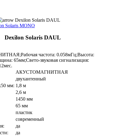
Dexilon Solaris DAUL
on Solaris MONO
Dexilon Solaris DAUL
ТНАЯ;Рабочая частота: 0.058мГц;Высота:
ина: 65мм;Свето-звуковая сигнализация:
12мес.
АКУСТОМАГНИТНАЯ
двухантенный
х50 мм:
1,8 м
2,6 м
1450 мм
65 мм
пластик
современный
я:
да
сти:
да