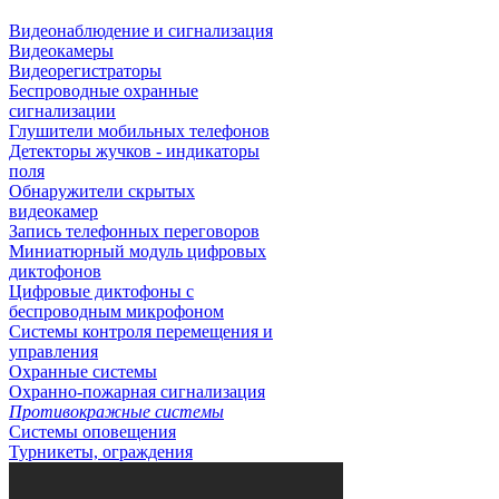
Видеонаблюдение и сигнализация
Видеокамеры
Видеорегистраторы
Беспроводные охранные
сигнализации
Глушители мобильных телефонов
Детекторы жучков - индикаторы
поля
Обнаружители скрытых
видеокамер
Запись телефонных переговоров
Миниатюрный модуль цифровых
диктофонов
Цифровые диктофоны с
беспроводным микрофоном
Системы контроля перемещения и
управления
Охранные системы
Охранно-пожарная сигнализация
Противокражные системы
Системы оповещения
Турникеты, ограждения