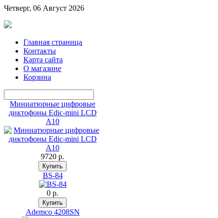
Четверг, 06 Август 2026
Главная страница
Контакты
Карта сайта
О магазине
Корзина
Миниатюрные цифровые
диктофоны Edic-mini LCD
A10
9720 p.
BS-84
0 p.
Ademco 4208SN