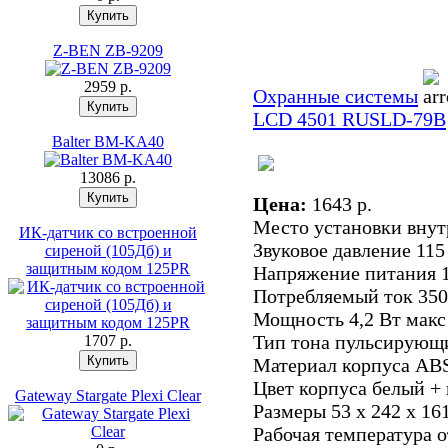
Z-BEN ZB-9209
2959 p.
Охранные системы
LCD 4501 RUS
LD-79B
Balter BM-KA40
13086 p.
Цена:
1643 p.
Место установки внут
ИК-датчик со встроенной
Звуковое давление 115
сиреной (105Дб) и
защитным кодом 125PR
Напряжение питания 
Потребляемый ток 35
Мощность 4,2 Вт макс
Тип тона пульсирующ
1707 p.
Материал корпуса AB
Цвет корпуса белый +
Gateway Stargate Plexi Clear
Размеры 53 х 242 х 16
Рабочая температура о