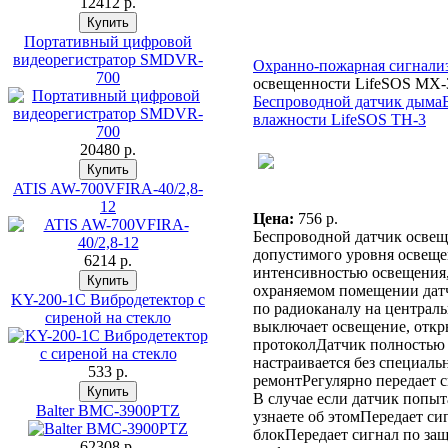
12412 p.
Портативный цифровой
видеорегистратор SMDVR-
Охранно-пожарная сигнали
700
освещенности LifeSOS MX-
Беспроводной датчик дыма
влажности LifeSOS TH-3
20480 p.
ATIS AW-700VFIRA-40/2,8-
12
Цена:
756 p.
Беспроводной датчик освещ
допустимого уровня освеще
6214 p.
интенсивностью освещения,
охраняемом помещении датч
KY-200-1C Вибродетектор с
по радиоканалу на централь
сиреной на стекло
выключает освещение, откр
протоколДатчик полностью 
настраивается без специал
533 p.
ремонтРегулярно передает 
В случае если датчик попыт
Balter BMC-3900PTZ
узнаете об этомПередает си
блокПередает сигнал по за
62308 p.