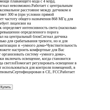
ощи плавающего кода с 4 млрд.
игнал невозможно.Работает с центральным
ксимальное расстояние между датчиком и
ляет 300 м (при условии прямой
ет частоту общего назначения 868 МГц для
ребует лицензии на
 определяет интенсивность света (насколько
ревышении определенного порога
нал на центральный блокСигнал датчика
лько для срабатывания тревоги, но и для
матизации и «умного дома»Чувствительность
можете настроить комфортные для Вас
 организовать систему «умного дома»,
ки включать освещение, когда становится
гда светлоПомогает регулировать освещение в
использоваться для контроля помещений, в
ствоватьСертифицирован в CE, FCCРаботает