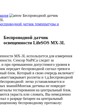
зация
Беспроводной датчик
3L
Беспроводной датчик температуры и
Беспроводной датчик
освещенности LifeSOS MX-3L
енности MX-3L используется для измерения
нности. Сенсор NaPiCa следит за
 и при превышении допустимого уровня в
ик передает беспроводной сигнал тревоги
ный блок. Который в свою очередь включает/
ывает/закрывает роллеты и т.д.Беспроводной
беспроводной: легко устанавливается и
ьных знанийМонтаж датчика не повредит
сигналы тестирования на центральный блок.
аются украсть или сломать, Вы немедленно
гнал о разряде батареи на центральный
щищенному беспроводному протоколу: