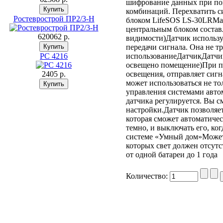
шифрование данных при пом
комбинаций. Перехватить с
Ростеврострой ПР2/3-Н
блоком LifeSOS LS-30LRМа
центральным блоком состав
620062 p.
видимости)Датчик использу
передачи сигнала. Она не т
PC 4216
использованиеДатчикДатчик
освещено помещение)При п
2405 p.
освещения, отправляет сиг
может использоваться не то
управления системами авто
датчика регулируется. Вы с
настройки.Датчик позволяет
которая сможет автоматичес
темно, и выключать его, ко
системе «Умный дом»Может 
которых свет должен отсут
от одной батареи до 1 года
Количество: