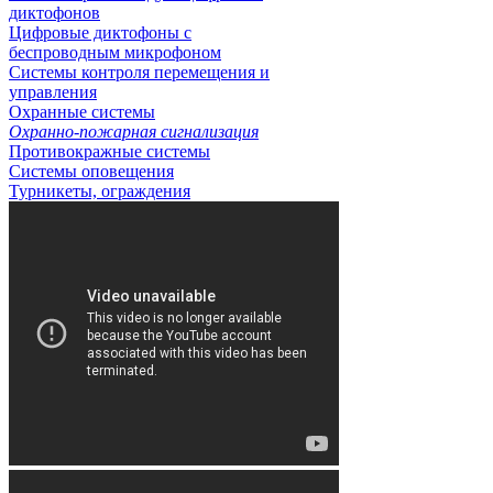
диктофонов
Цифровые диктофоны с
беспроводным микрофоном
Системы контроля перемещения и
управления
Охранные системы
Охранно-пожарная сигнализация
Противокражные системы
Системы оповещения
Турникеты, ограждения