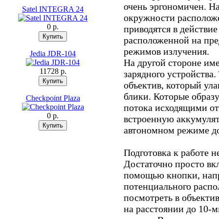
очень эргономичен. Н
Satel INTEGRA 24
окружности расположе
0 p.
приводятся в действи
расположенной на пре
режимов излучения.
Jedia JDR-104
На другой стороне им
11728 p.
зарядного устройства.
объектив, который ул
блики. Которые образу
Checkpoint Plaza
потока исходящими от
0 p.
встроенную аккумулят
автономном режиме до
Подготовка к работе н
Достаточно просто вк
помощью кнопки, напр
потенциального распо
посмотреть в объекти
на расстоянии до 10-