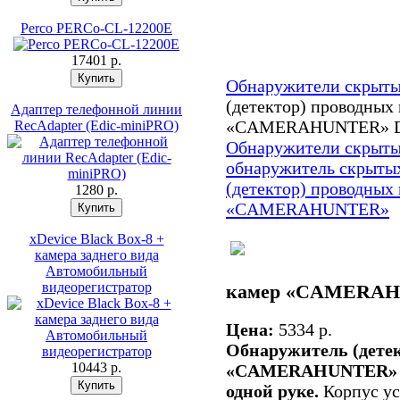
Perco PERCo-CL-12200E
17401 p.
Обнаружители скрыты
(детектор) проводных
Адаптер телефонной линии
«CAMERAHUNTER» D
RecAdapter (Edic-miniPRO)
Обнаружители скрыты
обнаружитель скрыты
(детектор) проводных
1280 p.
«CAMERAHUNTER»
xDevice Black Box-8 +
камера заднего вида
Автомобильный
видеорегистратор
камер «CAMERAH
Цена:
5334 p.
Обнаружитель (дете
10443 p.
«CAMERAHUNTER» мо
одной руке.
Корпус ус