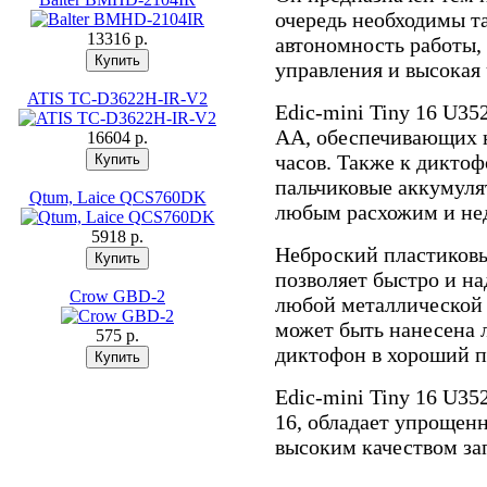
очередь необходимы т
13316 p.
автономность работы, 
управления и высокая
ATIS TC-D3622H-IR-V2
Edic-mini Tiny 16 U35
АА, обеспечивающих н
16604 p.
часов. Также к дикто
пальчиковые аккумуля
Qtum, Laice QCS760DK
любым расхожим и не
5918 p.
Неброский пластиковы
позволяет быстро и н
Crow GBD-2
любой металлической 
может быть нанесена 
575 p.
диктофон в хороший п
Edic-mini Tiny 16 U35
16, обладает упрощен
высоким качеством за