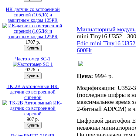
ИК-датчик со встроенной
сиреной (105Дб) и
защитным кодом 125PR
Миниатюрный модуль
mini Tiny16 U352 - 30
1707 p.
Edic-mini Tiny16 U352
600Hr
Частотомер SC-1
9226 p.
Цена:
9994 p.
TK-2B Автономный ИК-
Модификации: U352-30
датчик со встроенной
(последние цифры в н
сиреной
максимальное время за
2-битный ADPCM) в ч
907 p.
Цифровой диктофон Edi
неважны миниатюрност
Он предназначен тем 
Balter BMHD-2104IR