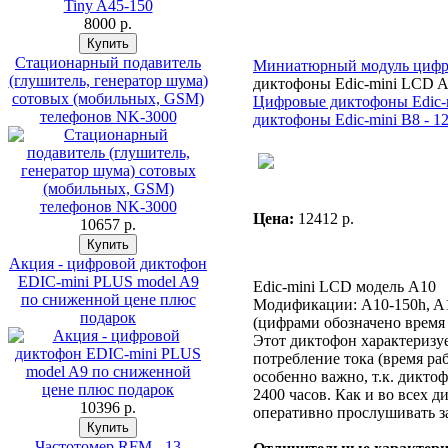
8000 p.
Стационарный подавитель
Миниатюрный модуль цифр
(глушитель, генератор шума)
диктофоны Edic-mini LCD A1
сотовых (мобильных, GSM)
Цифровые диктофоны Edic-m
телефонов NK-3000
диктофоны Edic-mini В8 - 1
Цена:
12412 p.
10657 p.
Акция - цифровой диктофон
EDIC-mini PLUS model A9
Edic-mini LCD модель А10
по сниженной цене плюс
Модификации: A10-150h, A1
подарок
(цифрами обозначено время 
Этот диктофон характеризуе
потребление тока (время раб
особенно важно, т.к. дикто
2400 часов. Как и во всех 
10396 p.
оперативно прослушивать з
Частотомер RFM - 13