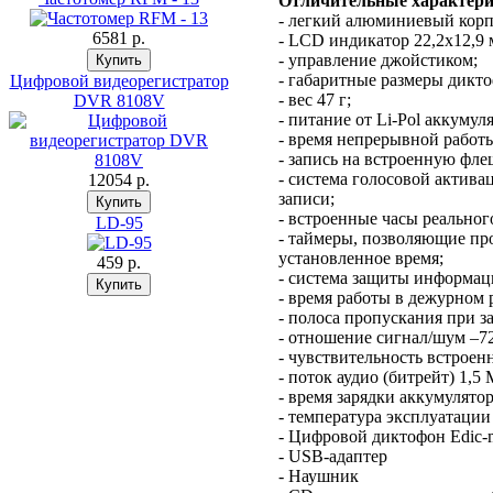
Отличительные характери
- легкий алюминиевый корп
6581 p.
- LCD индикатор 22,2х12,9 
- управление джойстиком;
- габаритные размеры дикто
Цифровой видеорегистратор
- вес 47 г;
DVR 8108V
- питание от Li-Pol аккумул
- время непрерывной работы
- запись на встроенную флеш
- система голосовой актив
12054 p.
записи;
- встроенные часы реальног
LD-95
- таймеры, позволяющие пр
установленное время;
459 p.
- система защиты информа
- время работы в дежурном 
- полоса пропускания при з
- отношение сигнал/шум –72
- чувствительность встроен
- поток аудио (битрейт) 1,5 
- время зарядки аккумулятор
- температура эксплуатации 
- Цифровой диктофон Edic-
- USB-адаптер
- Наушник