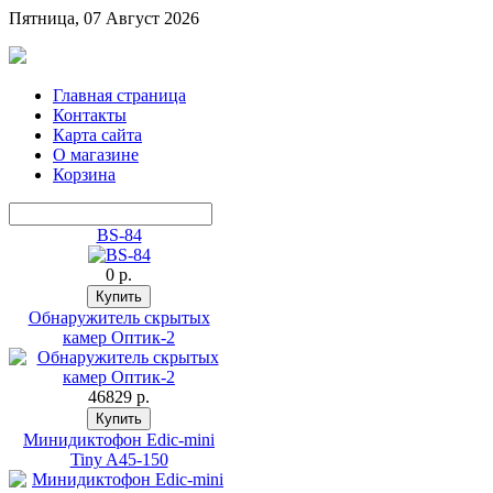
Пятница, 07 Август 2026
Главная страница
Контакты
Карта сайта
О магазине
Корзина
BS-84
0 p.
Обнаружитель скрытых
камер Оптик-2
46829 p.
Минидиктофон Edic-mini
Tiny A45-150