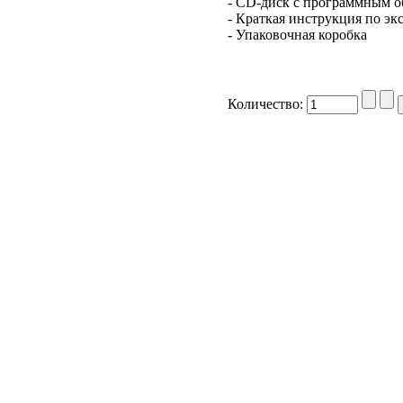
- СD-диск с программным о
- Краткая инструкция по эк
- Упаковочная коробка
Количество: