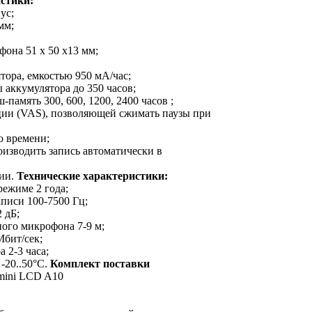
стики:
ус;
мм;
фона 51 x 50 x13 мм;
ятора, емкостью 950 мА/час;
 аккумулятора до 350 часов;
-память 300, 600, 1200, 2400 часов ;
ации (VAS), позволяющей сжимать паузы при
о времени;
оизводить запись автоматически в
ции.
Технические характеристики:
режиме 2 года;
аписи 100-7500 Гц;
 дБ;
ного микрофона 7-9 м;
Мбит/сек;
а 2-3 часа;
-20..50°С.
Комплект поставки
mini LCD A10