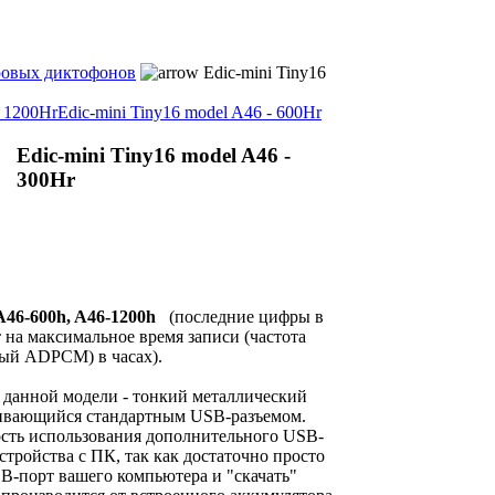
овых диктофонов
Edic-mini Tiny16
- 1200Hr
Edic-mini Tiny16 model A46 - 600Hr
Edic-mini Tiny16 model A46 -
300Hr
A46-600h, A46-1200h
(последние цифры в
на максимальное время записи (частота
ный ADPCM) в часах).
 данной модели - тонкий металлический
чивающийся стандартным USB-разъемом.
ость использования дополнительного USB-
тройства с ПК, так как достаточно просто
B-порт вашего компьютера и "скачать"