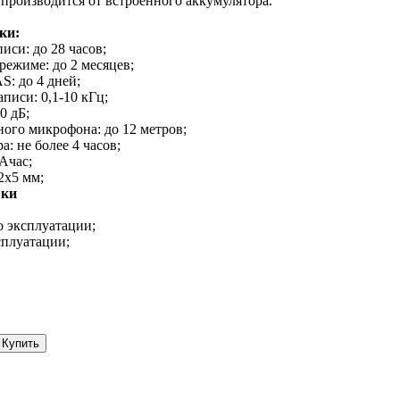
 производится от встроенного аккумулятора.
ки:
иси: до 28 часов;
режиме: до 2 месяцев;
S: до 4 дней;
писи: 0,1-10 кГц;
0 дБ;
ного микрофона: до 12 метров;
а: не более 4 часов;
мАчас;
2х5 мм;
вки
о эксплуатации;
сплуатации;