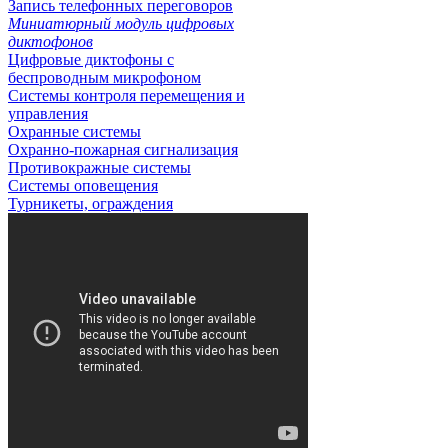
Запись телефонных переговоров
Миниатюрный модуль цифровых
диктофонов
Цифровые диктофоны с
беспроводным микрофоном
Системы контроля перемещения и
управления
Охранные системы
Охранно-пожарная сигнализация
Противокражные системы
Системы оповещения
Турникеты, ограждения