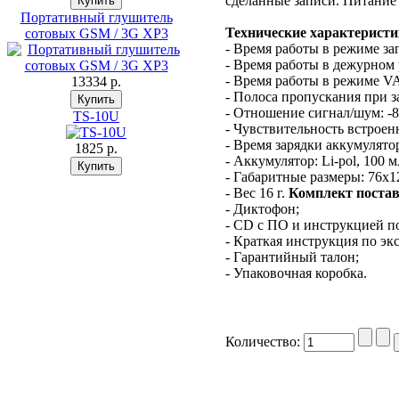
сделанные записи. Питание
Портативный глушитель
Технические характеристи
сотовых GSM / 3G XP3
- Время работы в режиме зап
- Время работы в дежурном 
- Время работы в режиме VA
13334 p.
- Полоса пропускания при за
- Отношение сигнал/шум: -8
TS-10U
- Чувствительность встроен
- Время зарядки аккумулятор
1825 p.
- Аккумулятор: Li-pol, 100 
- Габаритные размеры: 76х1
- Вес 16 г.
Комплект поста
- Диктофон;
- CD с ПО и инструкцией п
- Краткая инструкция по эк
- Гарантийный талон;
- Упаковочная коробка.
Количество: