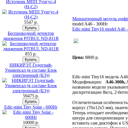
Источник МПП Тунгус-4
(Н-С2)
Миниатюрный модуль цифр
5547 p.
model A46 - 300Hr
Edic-mini Tiny16 model A46 
Беспроводной детектор
движения PITBUL ND-811R
855 p.
Цена:
8800 p.
НИКИРЭТ Годограф-
Универсал (в составе Блок
электронный (БЭ))
Edic-mini Tiny16 модель A46
Модификации:
A46-300h, 
названии модели указывают 
дискретизации 8кгц, 2-бит
59475 p.
Отличительная особенность
Edic-mini Tiny Solar - 600Hr
корпус (76х12х5 мм), окан
Теперь отпадает необходим
шнура для синхронизации ус
10000 p.
вставить сам диктофон в US