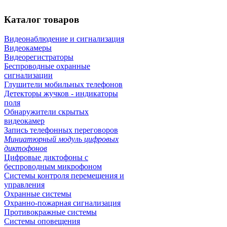
Каталог
товаров
Видеонаблюдение и сигнализация
Видеокамеры
Видеорегистраторы
Беспроводные охранные
сигнализации
Глушители мобильных телефонов
Детекторы жучков - индикаторы
поля
Обнаружители скрытых
видеокамер
Запись телефонных переговоров
Миниатюрный модуль цифровых
диктофонов
Цифровые диктофоны с
беспроводным микрофоном
Системы контроля перемещения и
управления
Охранные системы
Охранно-пожарная сигнализация
Противокражные системы
Системы оповещения