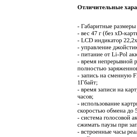
Отличительные хара
- Габаритные размеры
- вес 47 г (без xD-карт
- LCD индикатор 22,2х
- управление джойсти
- питание от Li-Pol а
- время непрерывной 
полностью заряженного
- запись на сменную F
1Гбайт;
- время записи на кар
часов;
- использование картр
скоростью обмена до 5
- система голосовой 
сжимать паузы при за
- встроенные часы реа