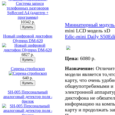
10342 p.
Миниатюрный модуль
mini LCD модель xD
Edic-mini Daily S50
Ed
Новый цифровой диктофон
Olympus DM-620
6827 p.
Цена:
6080 p.
Назначение:
Отличит
Сирена-стробоскоп
модели является то,чт
640 p.
карту, что очень удобн
общеупотребимыми и и
электронной аппарату
SH-005 Персональный
аналоговый детектор поля -
диктофона не обязател
брелок
информацию на компь
карту и продолжать за