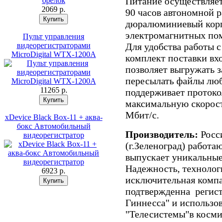
Питание осуществляет
2069 p.
90 часов автономной 
дюралюминиевый кор
электромагнитных по
Пульт управления
видеорегистраторами
Для удобства работы с
MicroDigital WTX-1200A
комплект поставки вхо
позволяет выгружать з
пересылать файлы люб
11265 p.
поддерживает протоко
максимальную скорост
Мбит/с.
xDevice Black Box-11 + аква-
бокс Автомобильный
Производитель:
Росс
видеорегистратор
(г.Зеленоград) работаю
выпускает уникальные
Надежность, технолог
6923 p.
исключительная комп
подтвержденна регист
Гиннесса" и использо
"Телесистемы"в косм