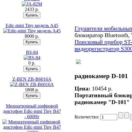
2433 p.
Edic-mini Tiny модель A45
Глушители мобильных
блокиратор Bluetooth,
8000 p.
Поисковый прибор ST
видеорегистратор S30
BS-84
0 p.
радиокамер D-101
Z-BEN ZB-B6016A
Цена:
10454 p.
1808 p.
Портативный блокира
радиокамер "D-101"
Миниатюрный цифровой
диктофон Edic-mini Tiny B47
- 600Hr
Количество: