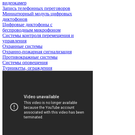
видеокамер
Запись телефонных переговоров
Миниатюрный модуль цифровых
диктофонов
Цифровые диктофоны с
беспроводным микрофоном
Системы контроля перемещения и
управления
Охранные системы
Охранно-пожарная сигнализация
Противокражные системы
Системы оповещения
Турникеты, ограждения