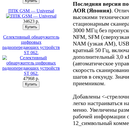
Последняя версия п
AOR (Япония)
. Отли
ППК GSM — Universal
высокими технически
34623 p.
стационарным сканерам
3000 МГц без пропуск
NFM, SFM (сверхузка
Селективный обнаружитель
цифровых
NAM (узкая AM), USB,
радиопередающих устройств
кратный 50 Гц, включа
ST 062.
дополнительный 3,0 к
(автоматическое управ
скорость сканировани
шагов в секунду. Зна
47968 p.
приемником.
Добавлены <-стрелочн
легко настраиваться н
меню. Увеличены разм
рабочей информации 
12_символьный комме