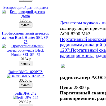
Беспроводной датчик дыма
1280 p.
Детекторы жучков - и
сканирующий приемни
AOR 8200 Mk3
Профессиональный детектор
жучков Black Hunter SEL SP-
Портативный многока
75
радиокоммуникаций (ц
1207i
Портативный ск
радиоприёмник, радио
10134 p.
Balter BMC-1020PTZ
радиосканер AOR 
30250 p.
Цена:
28800 p.
Портативный скани
Jedia JFA-242
радиоприёмник, рад
28987 p.