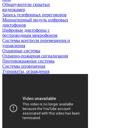
Обнаружители скрытых
видеокамер
Запись телефонных переговоров
Миниатюрный модуль цифровых
диктофонов
Цифровые диктофоны с
беспроводным микрофоном
Системы контроля перемещения и
управления
Охранные системы
Охранно-пожарная сигнализация
Противокражные системы
Системы оповещения
Турникеты, ограждения