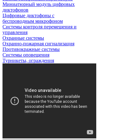
Миниатюрный модуль цифровых
диктофонов
Цифровые диктофоны с
беспроводным микрофоном
Системы контроля перемещения и
управления
Охранные системы
Охранно-пожарная сигнализация
Противокражные системы
Системы оповещения
Турникеты, ограждения