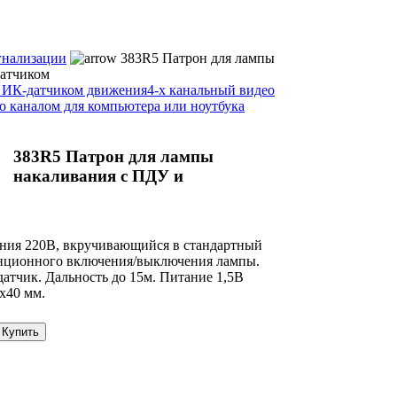
гнализации
383R5 Патрон для лампы
датчиком
 ИК-датчиком движения
4-х канальный видео
о каналом для компьютера или ноутбука
383R5 Патрон для лампы
накаливания с ПДУ и
ния 220В, вкручивающийся в стандартный
анционного включения/выключения лампы.
атчик. Дальность до 15м. Питание 1,5В
х40 мм.