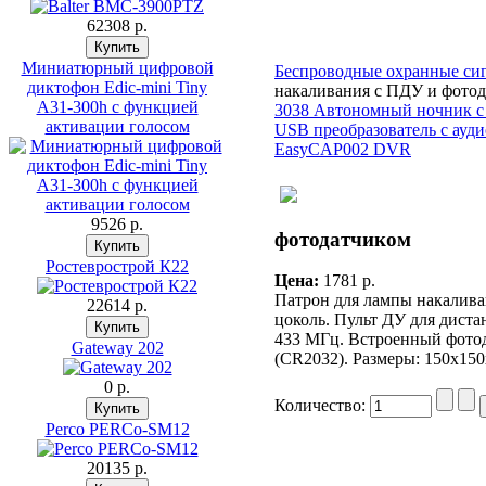
62308 p.
Миниатюрный цифровой
Беспроводные охранные си
диктофон Edic-mini Tiny
накаливания с ПДУ и фото
A31-300h с функцией
3038 Автономный ночник с
активации голосом
USB преобразователь с ауди
EasyCAP002 DVR
9526 p.
фотодатчиком
Ростеврострой К22
Цена:
1781 p.
Патрон для лампы накалива
22614 p.
цоколь. Пульт ДУ для дист
433 МГц. Встроенный фотод
Gateway 202
(CR2032). Размеры: 150х150
0 p.
Количество:
Perco PERCo-SM12
20135 p.