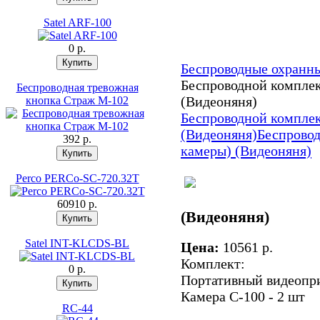
Satel ARF-100
0 p.
Беспроводные охранн
Беспроводной компле
Беспроводная тревожная
(Видеоняня)
кнопка Страж М-102
Беспроводной компле
(Видеоняня)
Беспрово
392 p.
камеры) (Видеоняня)
Perco PERCo-SC-720.32Т
60910 p.
(Видеоняня)
Satel INT-KLCDS-BL
Цена:
10561 p.
Комплект:
0 p.
Портативный видеопри
Камера С-100 - 2 шт
RC-44