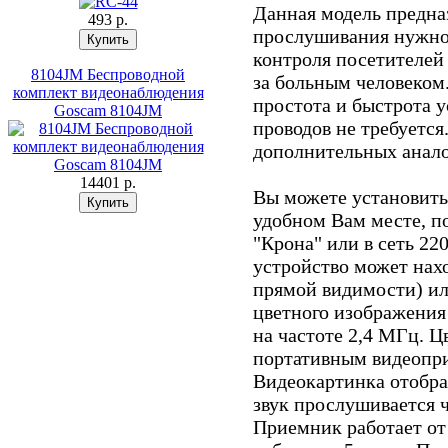
Данная модель предна
493 p.
прослушивания нужног
контроля посетителей 
8104JM Беспроводной
за больным человеком.
комплект видеонаблюдения
простота и быстрота 
Goscam 8104JM
проводов не требуетс
дополнительных аналог
14401 p.
Вы можете установить
удобном Вам месте, по
"Крона" или в сеть 22
устройство может нахо
прямой видимости) ил
цветного изображения
на частоте 2,4 МГц. Ц
портативным видеопри
Видеокартинка отобра
звук прослушивается 
Приемник работает от