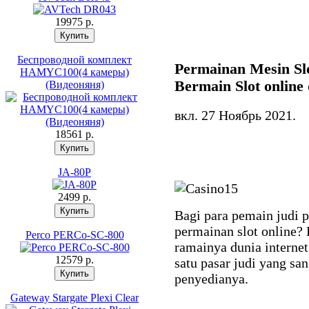
19975 p.
Беспроводной комплект
Permainan Mesin Slo
HAMYC100(4 камеры)
Bermain Slot online
(Видеоняня)
вкл.
27 Ноябрь 2021
.
18561 p.
JA-80P
2499 p.
Bagi para pemain judi p
permainan slot online? 
Perco PERCo-SC-800
ramainya dunia internet
12579 p.
satu pasar judi yang sa
penyedianya.
Gateway Stargate Plexi Clear