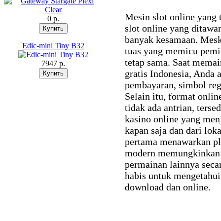
Mesin slot online yang
0 p.
slot online yang ditawa
banyak kesamaan. Meski
Edic-mini Tiny B32
tuas yang memicu pemin
tetap sama. Saat memai
7947 p.
gratis Indonesia, Anda 
pembayaran, simbol regu
Selain itu, format onl
tidak ada antrian, terse
kasino online yang me
kapan saja dan dari lok
pertama menawarkan pla
modern memungkinkan A
permainan lainnya secar
habis untuk mengetahui
download dan online.