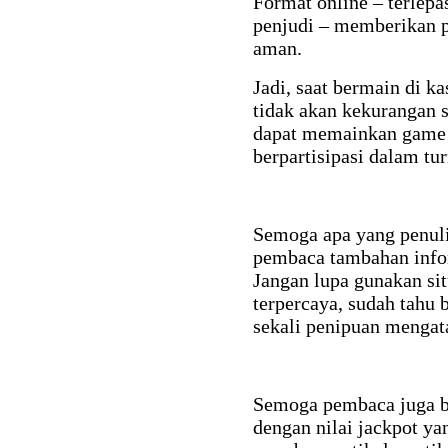
Format online – terlep
penjudi – memberikan 
aman.
Jadi, saat bermain di k
tidak akan kekurangan s
dapat memainkan game 
berpartisipasi dalam tu
Semoga apa yang penuli
pembaca tambahan infor
Jangan lupa gunakan sit
terpercaya, sudah tahu
sekali penipuan mengat
Semoga pembaca juga 
dengan nilai jackpot ya