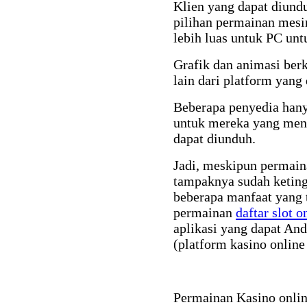
Klien yang dapat diund
pilihan permainan mesin
lebih luas untuk PC unt
Grafik dan animasi berk
lain dari platform yang
Beberapa penyedia hany
untuk mereka yang meng
dapat diunduh.
Jadi, meskipun permain
tampaknya sudah ketin
beberapa manfaat yang t
permainan
daftar slot o
aplikasi yang dapat And
(platform kasino online
Permainan Kasino onlin