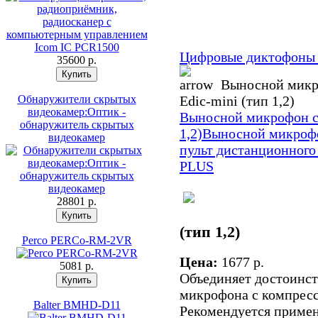
Цифровые диктофоны 
35600 p.
Выносной микро
Обнаружители скрытых
Edic-mini (тип 1,2)
видеокамер:Оптик -
Выносной микрофон с 
обнаружитель скрытых
1,2)
Выносной микрофон
видеокамер
пульт дистанционного
PLUS
28801 p.
(тип 1,2)
Perco PERCo-RM-2VR
Цена:
1677 p.
5081 p.
Объединяет достоинст
микрофона с компресс
Balter BMHD-D11
Рекомендуется применя