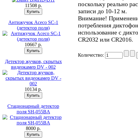
поскольку реально ра
11508 p.
записи до 10-12 м.
Внимание! Применение
Антижучок Aceco SC-1
потребления диктофон
(детектор поля)
использование с дикт
CR2032 или CR2016.
10667 p.
Количество:
Детектор жучков, скрытых
видеокамер DV - 002
10134 p.
Стационарный детектор
поля SH-055BA
8000 p.