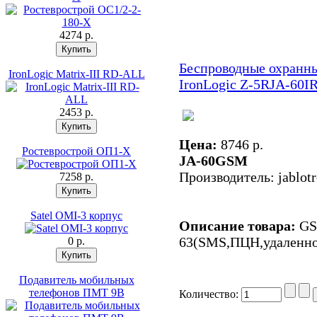
4274 p.
Беспроводные охранн
IronLogic Matrix-III RD-ALL
IronLogic Z-5R
JA-60I
2453 p.
Цена:
8746 p.
Ростеврострой ОП1-Х
JA-60GSM
Производитель: jablot
7258 p.
Satel OMI-3 корпус
Описание товара:
GS
63(SMS,ПЦН,удаленно
0 p.
Подавитель мобильных
телефонов ПМТ 9В
Количество: